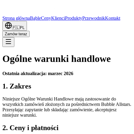
Strona główna
Bąble
Ceny
Klienci
Produkty
Przewodnik
Kontakt
🇵🇱
PL
Zamów teraz
Ogólne warunki handlowe
Ostatnia aktualizacja: marzec 2026
1. Zakres
Niniejsze Ogólne Warunki Handlowe mają zastosowanie do
wszystkich zamówień złożonych za pośrednictwem Bubble Allstars.
Przesyłając zapytanie lub składając zamówienie, akceptujesz
niniejsze warunki.
2. Ceny i płatności