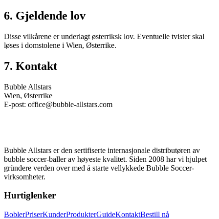
6. Gjeldende lov
Disse vilkårene er underlagt østerriksk lov. Eventuelle tvister skal
løses i domstolene i Wien, Østerrike.
7. Kontakt
Bubble Allstars
Wien, Østerrike
E-post: office@bubble-allstars.com
Bubble Allstars er den sertifiserte internasjonale distributøren av
bubble soccer-baller av høyeste kvalitet. Siden 2008 har vi hjulpet
gründere verden over med å starte vellykkede Bubble Soccer-
virksomheter.
Hurtiglenker
Bobler
Priser
Kunder
Produkter
Guide
Kontakt
Bestill nå